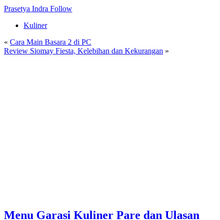
Prasetya Indra
Follow
Kuliner
«
Cara Main Basara 2 di PC
Review Siomay Fiesta, Kelebihan dan Kekurangan
»
Menu Garasi Kuliner Pare dan Ulasan