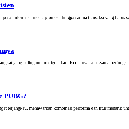
isien
i pusat informasi, media promosi, hingga sarana transaksi yang harus se
annya
erangkat yang paling umum digunakan. Keduanya sama-sama berfungsi me
me PUBG?
ngat terjangkau, menawarkan kombinasi performa dan fitur menarik untu