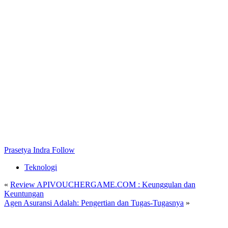
Prasetya Indra
Follow
Teknologi
«
Review APIVOUCHERGAME.COM : Keunggulan dan
Keuntungan
Agen Asuransi Adalah: Pengertian dan Tugas-Tugasnya
»