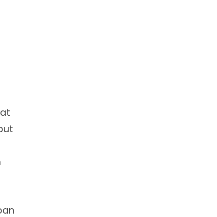
at
but
n
aban