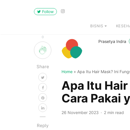
Follow
BISNIS
KESEH
0
Prasetya Indra
Share
Home
»
Apa Itu Hair Mask? Ini Fun
Apa Itu Hair
Cara Pakai 
26 November 2023
2 min read
Reply