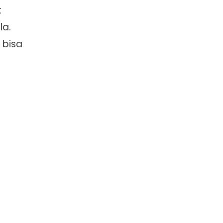
t
la.
 bisa