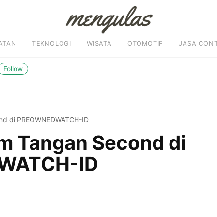
ATAN
TEKNOLOGI
WISATA
OTOMOTIF
JASA CON
Follow
cond di PREOWNEDWATCH-ID
am Tangan Second di
WATCH-ID