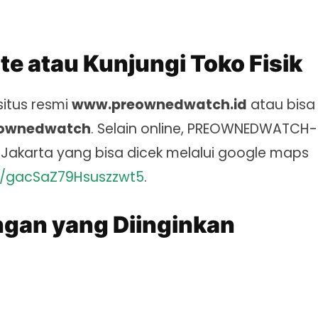
te atau Kunjungi Toko Fisik
itus resmi
www.preownedwatch.id
atau bisa
ownedwatch
. Selain online, PREOWNEDWATCH-
 di Jakarta yang bisa dicek melalui google maps
l/gacSaZ79Hsuszzwt5
.
ngan yang Diinginkan