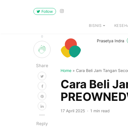
Follow
BISNIS
KESEH
0
Prasetya Indra
Share
Home
»
Cara Beli Jam Tangan Se
Cara Beli J
PREOWNED
17 April 2025
1 min read
Reply