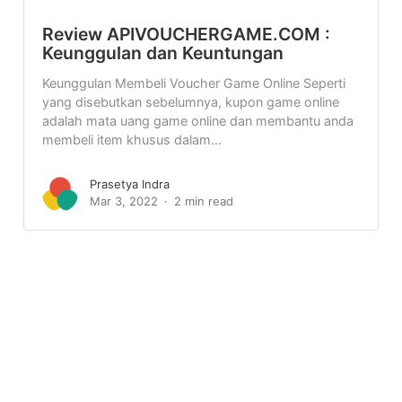
Review APIVOUCHERGAME.COM :
Keunggulan dan Keuntungan
Keunggulan Membeli Voucher Game Online Seperti
yang disebutkan sebelumnya, kupon game online
adalah mata uang game online dan membantu anda
membeli item khusus dalam...
Prasetya Indra
Mar 3, 2022
2 min read