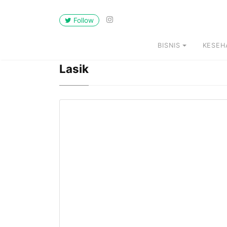
Follow
BISNIS
KESEH
Lasik